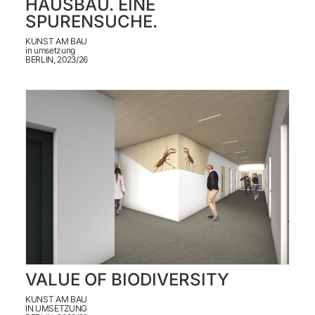
HAUSBAU. EINE
SPURENSUCHE.
KONTAKT
KUNST AM BAU
ENGLISH
in umsetzung
BERLIN, 2023/26
VALUE OF BIODIVERSITY
KUNST AM BAU
IN UMSETZUNG