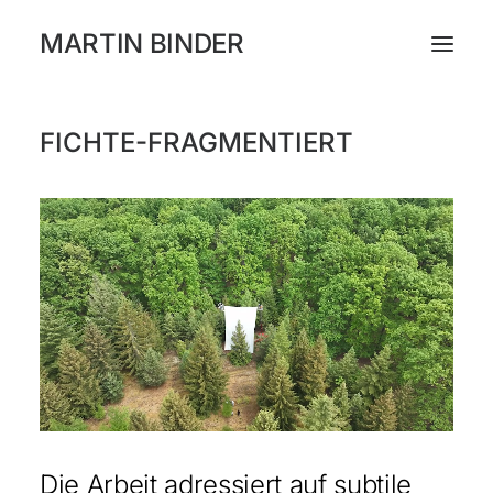
MARTIN BINDER
FICHTE-FRAGMENTIERT
WORKS
KATALOG
AUSSTELLUNGEN
PRESSE
ÜBER
INSTAGRAM
NEWSLETTER
Die Arbeit adressiert auf subtile