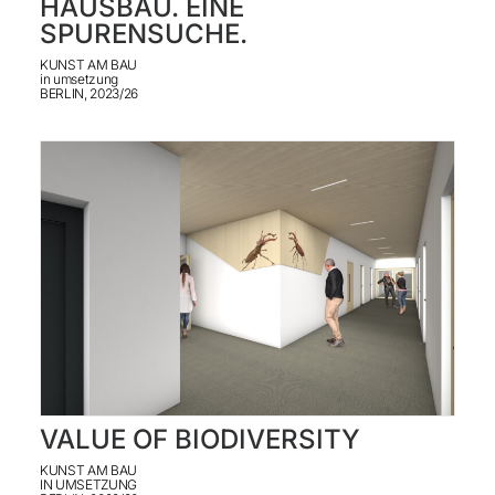
HAUSBAU. EINE
SPURENSUCHE.
KONTAKT
KUNST AM BAU
ENGLISH
in umsetzung
BERLIN, 2023/26
VALUE OF BIODIVERSITY
KUNST AM BAU
IN UMSETZUNG