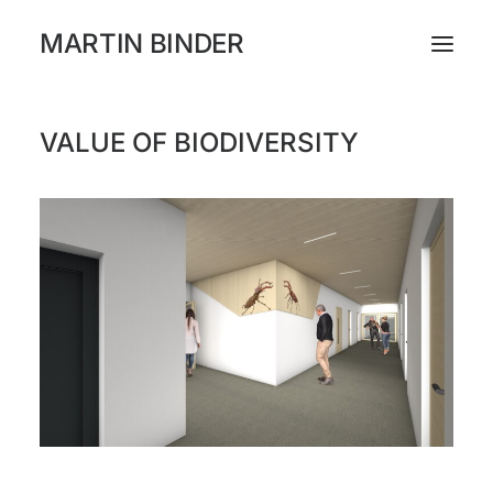
MARTIN BINDER
VALUE OF BIODIVERSITY
WORKS
KATALOG
AUSSTELLUNGEN
PRESSE
ÜBER
INSTAGRAM
NEWSLETTER