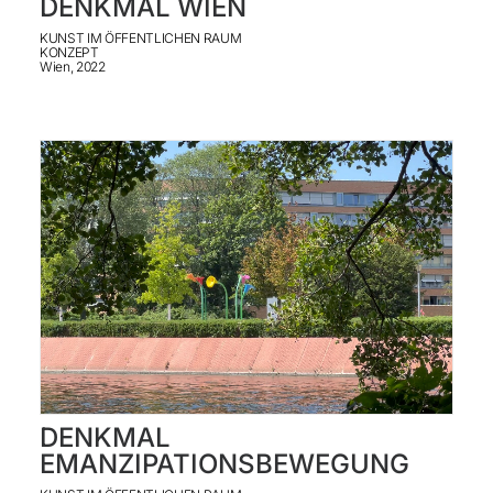
DENKMAL WIEN
KONTAKT
KUNST IM ÖFFENTLICHEN RAUM
KONZEPT
Wien, 2022
ENGLISH
DENKMAL
EMANZIPATIONSBEWEGUNG