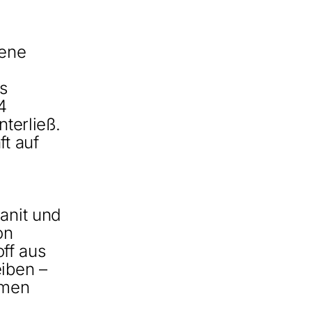
dene
s
4
nterließ.
ft auf
anit und
on
off aus
eiben –
hmen