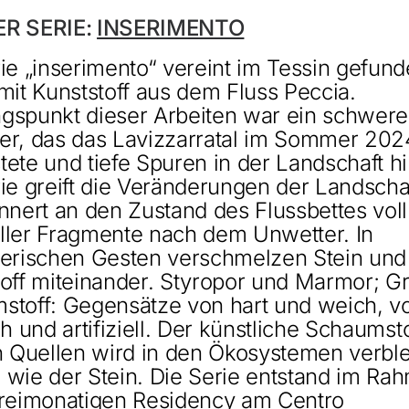
ER SERIE:
INSERIMENTO
ie „inserimento“ vereint im Tessin gefun
mit Kunststoff aus dem Fluss Peccia.
gspunkt dieser Arbeiten war ein schwere
er, das das Lavizzarratal im Sommer 202
ete und tiefe Spuren in der Landschaft hi
ie greift die Veränderungen der Landscha
nnert an den Zustand des Flussbettes voll
ieller Fragmente nach dem Unwetter. In
uerischen Gesten verschmelzen Stein und
off miteinander. Styropor und Marmor; Gr
stoff: Gegensätze von hart und weich, v
ch und artifiziell. Der künstliche Schaumst
n Quellen wird in den Ökosystemen verbl
 wie der Stein. Die Serie entstand im Ra
dreimonatigen Residency am Centro