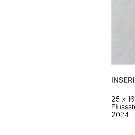
INSER
25 x 16
Flussst
2024