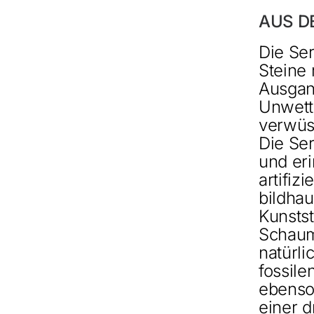
AUS D
Die Ser
Steine 
Ausgan
Unwett
verwüst
Die Ser
und eri
artifiz
bildha
Kunstst
Schaum
natürli
fossile
ebenso
einer 