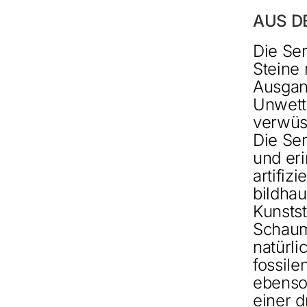
AUS D
Die Ser
Steine 
Ausgan
Unwett
verwüst
Die Ser
und eri
artifiz
bildha
Kunstst
Schaum
natürli
fossile
ebenso
einer 