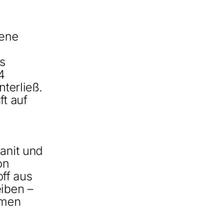
dene
s
4
nterließ.
ft auf
anit und
on
off aus
eiben –
hmen