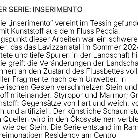
ER SERIE:
INSERIMENTO
ie „inserimento“ vereint im Tessin gefun
mit Kunststoff aus dem Fluss Peccia.
gspunkt dieser Arbeiten war ein schwere
er, das das Lavizzarratal im Sommer 202
ete und tiefe Spuren in der Landschaft hi
ie greift die Veränderungen der Landscha
nnert an den Zustand des Flussbettes voll
ieller Fragmente nach dem Unwetter. In
uerischen Gesten verschmelzen Stein und
off miteinander. Styropor und Marmor; Gr
stoff: Gegensätze von hart und weich, v
ch und artifiziell. Der künstliche Schaumst
n Quellen wird in den Ökosystemen verbl
 wie der Stein. Die Serie entstand im Ra
dreimonatigen Residency am Centro