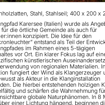
holzlatten, Stahl, Stahlseil; 400 x 200 x
ngpfad Karersee (Italien) wurde als Ange
für die örtliche Gemeinde als auch für
r:innen konzipiert. Die Idee für den
ronleuchter” entstand als Teil der Entwic
angpfades im Rahmen eines 5-tägigen
altes vor Ort. Ein klarer Fokus lag auf ein
ezifischen künstlerischen Auseinanderset
erwendung von regionalen Materialien. I
ation fungiert der Wind als Klangerzeuger
wusst als Akteur in die Klanginstallation
den. Die hierbei entstehenden holzigen 
elfältig und schärfen die Wahrnehmung fü
unsichtbare globale Naturphänomen. In 8 
über einer Lichtung hängend, beginnen d