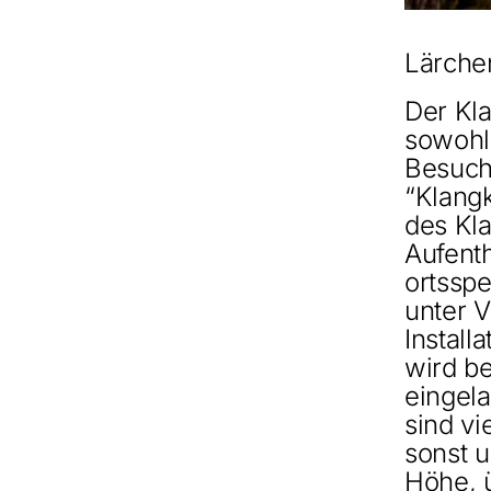
Lärchen
Der Kla
sowohl 
Besuche
“Klangk
des Kl
Aufenth
ortssp
unter V
Install
wird be
eingela
sind vi
sonst 
Höhe, 