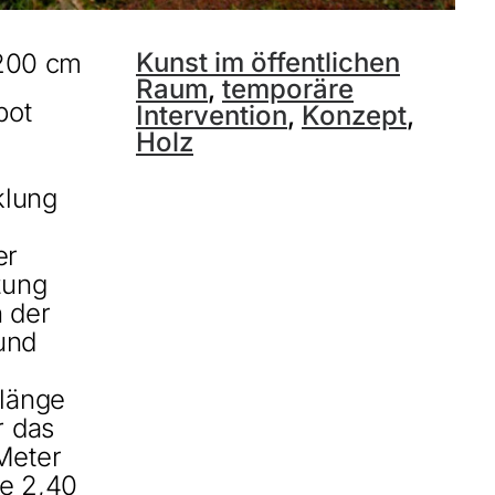
Kunst im öffentlichen
 200 cm
Raum
,
temporäre
bot
Intervention
,
Konzept
,
Holz
klung
er
zung
n der
 und
Klänge
r das
Meter
ie 2,40