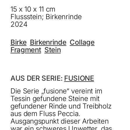
15 x 10 x 11 cm
KONTAKT
Flussstein; Birkenrinde
ENGLISH
2024
Birke
Birkenrinde
Collage
Fragment
Stein
AUS DER SERIE:
FUSIONE
Die Serie „fusione“ vereint im
Tessin gefundene Steine mit
gefundener Rinde und Treibholz
aus dem Fluss Peccia.
Ausgangspunkt dieser Arbeiten
war ein schweres Unwetter, das